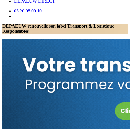
DEPAEUW DIRECT
03.20.08.09.10
DEPAEUW renouvelle son label Transport & Logistique
Responsables